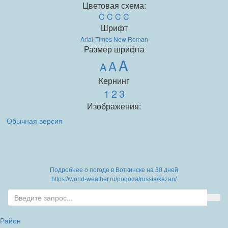
Цветовая схема:
C
C
C
C
Шрифт
Arial
Times New Roman
Размер шрифта
A
A
A
Кернинг
1
2
3
Изображения:
Обычная версия
Подробнее о погоде в Воткинске на 30 дней
https://world-weather.ru/pogoda/russia/kazan/
Район