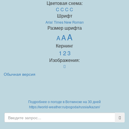
Цветовая схема:
C
C
C
C
Шрифт
Arial
Times New Roman
Размер шрифта
A
A
A
Кернинг
1
2
3
Изображения:
Обычная версия
Подробнее о погоде в Воткинске на 30 дней
https://world-weather.ru/pogoda/russia/kazan/