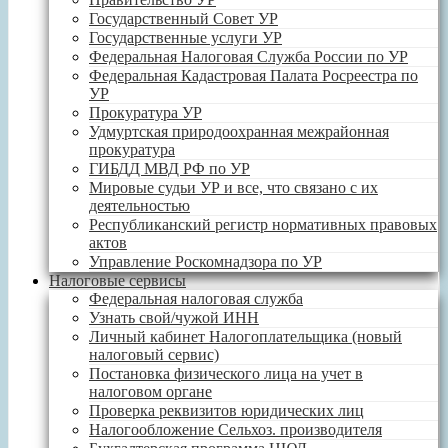
Государственный Совет УР
Государственные услуги УР
Федеральная Налоговая Служба России по УР
Федеральная Кадастровая Палата Росреестра по
УР
Прокуратура УР
Удмуртская природоохранная межрайонная
прокуратура
ГИБДД МВД РФ по УР
Мировые судьи УР и все, что связано с их
деятельностью
Республиканский регистр нормативных правовых
актов
Управление Роскомнадзора по УР
Налоговые сервисы
Федеральная налоговая служба
Узнать свой/чужой ИНН
Личный кабинет Налогоплательщика (новый
налоговый сервис)
Постановка физического лица на учет в
налоговом органе
Проверка реквизитов юридических лиц
Налогообложение Сельхоз. производителя