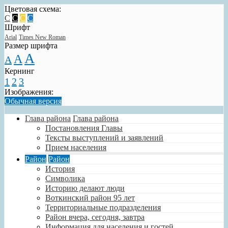
Цветовая схема:
C
C
C
C
Шрифт
Arial
Times New Roman
Размер шрифта
A
A
A
Кернинг
1
2
3
Изображения:
Обычная версия
Глава района
Глава района
Постановления Главы
Тексты выступлений и заявлений
Прием населения
Район
Район
История
Символика
Историю делают люди
Воткинский район 95 лет
Территориальные подразделения
Район вчера, сегодня, завтра
Информация для населения и гостей