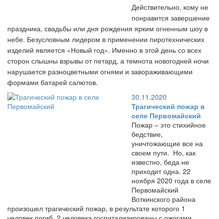
Действительно, кому не
понравится завершение
праздника, свадьбы или дня рождения ярким огненным шоу в
небе. Безусловным лидером в применении пиротехнических
изделий является «Новый год». Именно в этой день со всех
сторон слышны взрывы от петард, а темнота новогодней ночи
нарушается разноцветными огнями и завораживающими
формами батарей салютов.
30.11.2020
Трагический пожар в
селе Первомайский
Пожар – это стихийное
бедствие,
уничтожающие все на
своем пути. Но, как
известно, беда не
приходит одна. 22
ноября 2020 года в селе
Первомайский
Воткинского района
произошел трагический пожар, в результате которого 1
человек погиб, 2 человека госпитализированы с ожогами