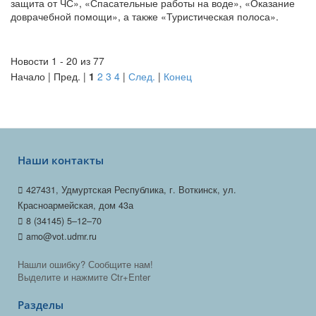
защита от ЧС», «Спасательные работы на воде», «Оказание
доврачебной помощи», а также «Туристическая полоса».
Новости 1 - 20 из 77
Начало | Пред. |
1
2
3
4
|
След.
|
Конец
Наши контакты
427431, Удмуртская Республика, г. Воткинск, ул.
Красноармейская, дом 43а
8 (34145) 5–12–70
amo@vot.udmr.ru
Нашли ошибку? Сообщите нам!
Выделите и нажмите Ctr+Enter
Разделы