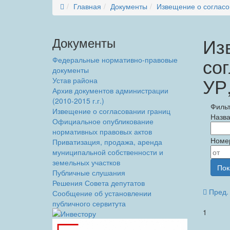
Главная
Документы
Извещение о согласо
Из
Документы
со
Федеральные нормативно-правовые
документы
УР,
Устав района
Архив документов администрации
(2010-2015 г.г.)
Филь
Извещение о согласовании границ
Назв
Официальное опубликование
нормативных правовых актов
Номе
Приватизация, продажа, аренда
муниципальной собственности и
земельных участков
Публичные слушания
Решения Совета депутатов
Пред. 
Сообщение об установлении
публичного сервитута
1