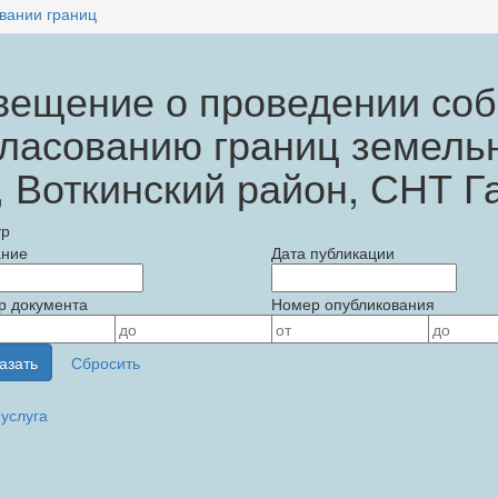
вании границ
вещение о проведении соб
гласованию границ земельн
 Воткинский район, СНТ Га
тр
ание
Дата публикации
р документа
Номер опубликования
услуга