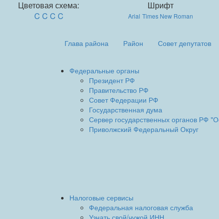
Цветовая схема:
Шрифт
C
C
C
C
Arial
Times New Roman
Глава района
Район
Совет депутатов
Федеральные органы
Президент РФ
Правительство РФ
Совет Федерации РФ
Государственная дума
Сервер государственных органов РФ "
Приволжский Федеральный Округ
Налоговые сервисы
Федеральная налоговая служба
Узнать свой/чужой ИНН