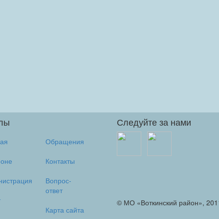
лы
Следуйте за нами
ная
Обращения
йоне
Контакты
нистрация
Вопрос-
ответ
т
© МО «Воткинский район», 201
Карта сайта