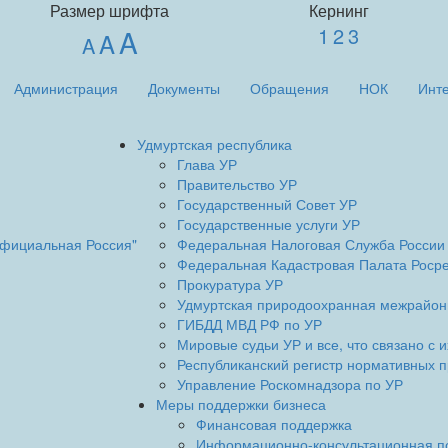
Размер шрифта
Кернинг
1
2
3
A
A
A
Администрация
Документы
Обращения
НОК
Инт
Удмуртская республика
Глава УР
Правительство УР
Государственный Совет УР
Государственные услуги УР
Официальная Россия"
Федеральная Налоговая Служба России
Федеральная Кадастровая Палата Росре
Прокуратура УР
Удмуртская природоохранная межрайон
ГИБДД МВД РФ по УР
Мировые судьи УР и все, что связано с 
Республиканский регистр нормативных п
Управление Роскомнадзора по УР
Меры поддержки бизнеса
Финансовая поддержка
Информационно-консультационная п