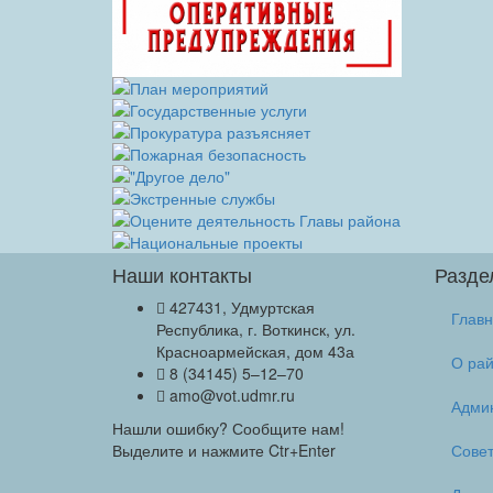
Наши контакты
Разде
427431, Удмуртская
Глав
Республика, г. Воткинск, ул.
Красноармейская, дом 43а
О ра
8 (34145) 5–12–70
amo@vot.udmr.ru
Адми
Нашли ошибку? Сообщите нам!
Выделите и нажмите Ctr+Enter
Сове