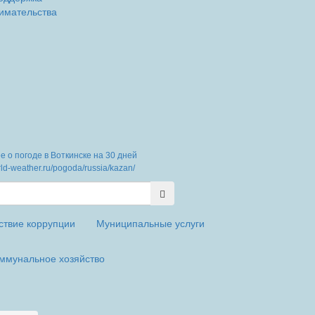
имательства
 о погоде в Воткинске на 30 дней
orld-weather.ru/pogoda/russia/kazan/
ствие коррупции
Муниципальные услуги
ммунальное хозяйство