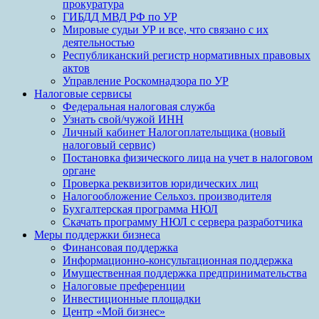
прокуратура
ГИБДД МВД РФ по УР
Мировые судьи УР и все, что связано с их
деятельностью
Республиканский регистр нормативных правовых
актов
Управление Роскомнадзора по УР
Налоговые сервисы
Федеральная налоговая служба
Узнать свой/чужой ИНН
Личный кабинет Налогоплательщика (новый
налоговый сервис)
Постановка физического лица на учет в налоговом
органе
Проверка реквизитов юридических лиц
Налогообложение Сельхоз. производителя
Бухгалтерская программа НЮЛ
Скачать программу НЮЛ с сервера разработчика
Меры поддержки бизнеса
Финансовая поддержка
Информационно-консультационная поддержка
Имущественная поддержка предпринимательства
Налоговые преференции
Инвестиционные площадки
Центр «Мой бизнес»