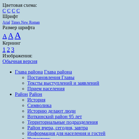
Цветовая схема:
C
C
C
C
Шрифт
Arial
Times New Roman
Размер шрифта
A
A
A
Кернинг
1
2
3
Изображения:
Обычная версия
Глава района
Глава района
Постановления Главы
Тексты выступлений и заявлений
Прием населения
Район
Район
История
Символика
Историю делают люди
Воткинский район 95 лет
Территориальные подразделения
Район вчера, сегодня, завтра
Информация для населения и гостей
Инвестору