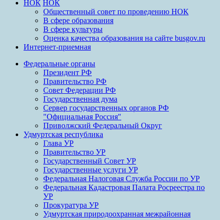
НОК
НОК
Общественный совет по проведению НОК
В сфере образования
В сфере культуры
Оценка качества образования на сайте busgov.ru
Интернет-приемная
Федеральные органы
Президент РФ
Правительство РФ
Совет Федерации РФ
Государственная дума
Сервер государственных органов РФ
"Официальная Россия"
Приволжский Федеральный Округ
Удмуртская республика
Глава УР
Правительство УР
Государственный Совет УР
Государственные услуги УР
Федеральная Налоговая Служба России по УР
Федеральная Кадастровая Палата Росреестра по
УР
Прокуратура УР
Удмуртская природоохранная межрайонная