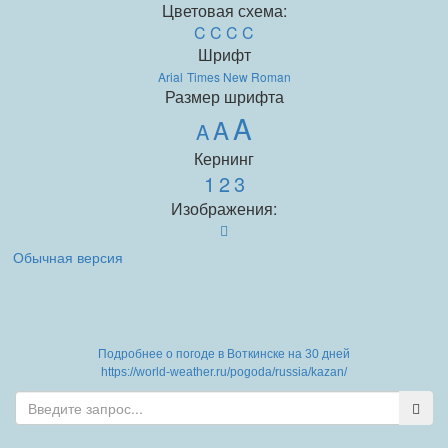
Цветовая схема:
C
C
C
C
Шрифт
Arial
Times New Roman
Размер шрифта
A
A
A
Кернинг
1
2
3
Изображения:
Обычная версия
Подробнее о погоде в Воткинске на 30 дней
https://world-weather.ru/pogoda/russia/kazan/