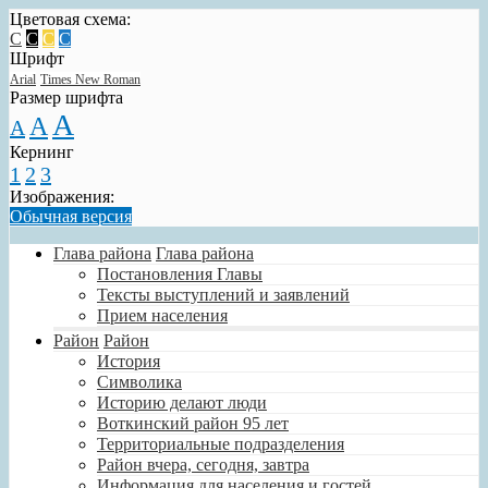
Цветовая схема:
C
C
C
C
Шрифт
Arial
Times New Roman
Размер шрифта
A
A
A
Кернинг
1
2
3
Изображения:
Обычная версия
Глава района
Глава района
Постановления Главы
Тексты выступлений и заявлений
Прием населения
Район
Район
История
Символика
Историю делают люди
Воткинский район 95 лет
Территориальные подразделения
Район вчера, сегодня, завтра
Информация для населения и гостей