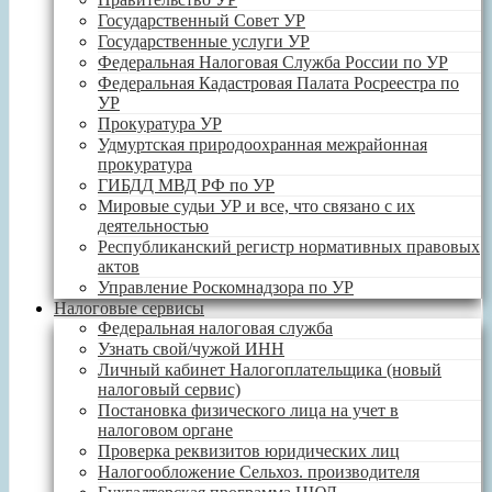
Государственный Совет УР
Государственные услуги УР
Федеральная Налоговая Служба России по УР
Федеральная Кадастровая Палата Росреестра по
УР
Прокуратура УР
Удмуртская природоохранная межрайонная
прокуратура
ГИБДД МВД РФ по УР
Мировые судьи УР и все, что связано с их
деятельностью
Республиканский регистр нормативных правовых
актов
Управление Роскомнадзора по УР
Налоговые сервисы
Федеральная налоговая служба
Узнать свой/чужой ИНН
Личный кабинет Налогоплательщика (новый
налоговый сервис)
Постановка физического лица на учет в
налоговом органе
Проверка реквизитов юридических лиц
Налогообложение Сельхоз. производителя