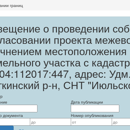
ании границ
вещение о проведении соб
гласовании проекта межевог
очнением местоположения
мельного участка с кадас
04:112017:447, адрес: Удм
кинский р-н, СНТ "Июльско
тр
ание
Дата публикации
р документа
Номер опубликования