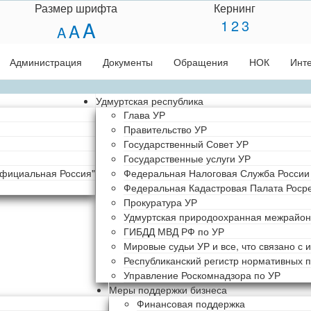
Размер шрифта
Кернинг
1
2
3
A
A
A
Администрация
Документы
Обращения
НОК
Инт
Удмуртская республика
Глава УР
Правительство УР
Государственный Совет УР
Государственные услуги УР
Официальная Россия"
Федеральная Налоговая Служба России
Федеральная Кадастровая Палата Росре
Прокуратура УР
Удмуртская природоохранная межрайон
ГИБДД МВД РФ по УР
Мировые судьи УР и все, что связано с 
Республиканский регистр нормативных п
Управление Роскомнадзора по УР
Меры поддержки бизнеса
Финансовая поддержка