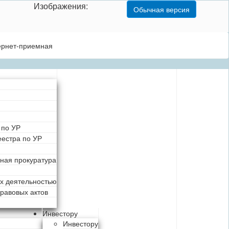
Изображения:
Обычная версия
ернет-приемная
 по УР
естра по УР
ная прокуратура
их деятельностью
равовых актов
Инвестору
Инвестору