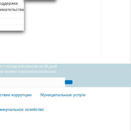
оддержка
имательства
 о погоде в Воткинске на 30 дней
orld-weather.ru/pogoda/russia/kazan/
ствие коррупции
Муниципальные услуги
ммунальное хозяйство