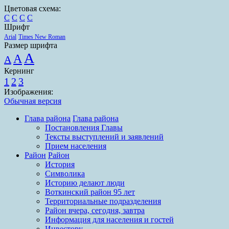
Цветовая схема:
C
C
C
C
Шрифт
Arial
Times New Roman
Размер шрифта
A
A
A
Кернинг
1
2
3
Изображения:
Обычная версия
Глава района
Глава района
Постановления Главы
Тексты выступлений и заявлений
Прием населения
Район
Район
История
Символика
Историю делают люди
Воткинский район 95 лет
Территориальные подразделения
Район вчера, сегодня, завтра
Информация для населения и гостей
Инвестору