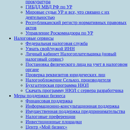
прокуратура
ГИБДД МВД РФ по УР
Мировые судьи УР и все, что связано с их
деятельностью
Республиканский регистр нормативных правовых
актов
Управление Роскомнадзора по УР
Налоговые сервисы
Федеральная налоговая служба
Узнать свой/чужой ИНН
Личный кабинет Налогоплательщика (новый
налоговый сервис)
Постановка физического лица на учет в налоговом
органе
Проверка реквизитов юридических лиц
Налогообложение Сельхоз. производителя
Бухгалтерская программа НЮЛ
Скачать программу НЮЛ с сервера разработчика
Меры поддержки бизнеса
Финансовая поддержка
Информационно-консультационная поддержка
Имущественная поддержка предпринимательства
Налоговые преференции
Инвестиционные площадки
Центр «Мой бизнес»