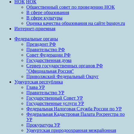
НОК
НОК
Общественный совет по проведению НОК
В сфере образования
В сфере культуры
Оценка качества образования на сайте busgov.ru
Интернет-приемная
Федеральные органы
Президент РФ
Правительство РФ
Совет Федерации РФ
Государственная дума
Сервер государственных органов РФ
"Официальная Россия"
Приволжский Федеральный Округ
Удмуртская республика
Глава УР
Правительство УР
Государственный Совет УР
Государственные услуги УР
Федеральная Налоговая Служба России по УР
Федеральная Кадастровая Палата Росреестра по
УР
Прокуратура УР
Удмуртская природоохранная межрайонная