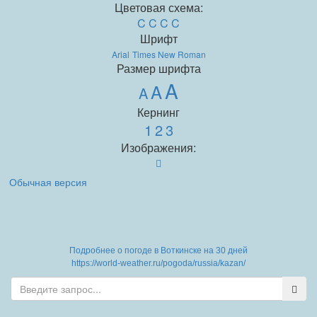
Цветовая схема:
C
C
C
C
Шрифт
Arial
Times New Roman
Размер шрифта
A
A
A
Кернинг
1
2
3
Изображения:
Обычная версия
Подробнее о погоде в Воткинске на 30 дней
https://world-weather.ru/pogoda/russia/kazan/