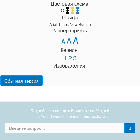
Цветовая схема:
C
C
C
C
Шрифт
Arial
Times New Roman
Размер шрифта
A
A
A
Кернинг
1
2
3
Изображения:
Обычная версия
Подробнее о погоде в Воткинске на 30 дней
https://world-weather.ru/pogoda/russia/kazan/