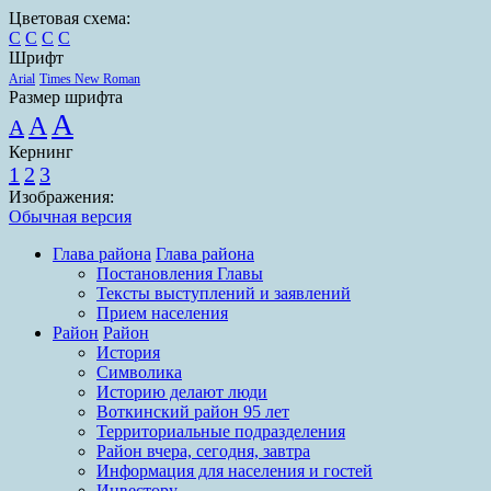
Цветовая схема:
C
C
C
C
Шрифт
Arial
Times New Roman
Размер шрифта
A
A
A
Кернинг
1
2
3
Изображения:
Обычная версия
Глава района
Глава района
Постановления Главы
Тексты выступлений и заявлений
Прием населения
Район
Район
История
Символика
Историю делают люди
Воткинский район 95 лет
Территориальные подразделения
Район вчера, сегодня, завтра
Информация для населения и гостей
Инвестору