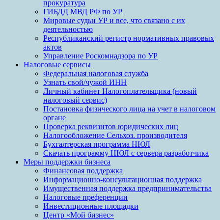
прокуратура
ГИБДД МВД РФ по УР
Мировые судьи УР и все, что связано с их
деятельностью
Республиканский регистр нормативных правовых
актов
Управление Роскомнадзора по УР
Налоговые сервисы
Федеральная налоговая служба
Узнать свой/чужой ИНН
Личный кабинет Налогоплательщика (новый
налоговый сервис)
Постановка физического лица на учет в налоговом
органе
Проверка реквизитов юридических лиц
Налогообложение Сельхоз. производителя
Бухгалтерская программа НЮЛ
Скачать программу НЮЛ с сервера разработчика
Меры поддержки бизнеса
Финансовая поддержка
Информационно-консультационная поддержка
Имущественная поддержка предпринимательства
Налоговые преференции
Инвестиционные площадки
Центр «Мой бизнес»