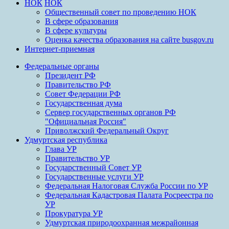
НОК
НОК
Общественный совет по проведению НОК
В сфере образования
В сфере культуры
Оценка качества образования на сайте busgov.ru
Интернет-приемная
Федеральные органы
Президент РФ
Правительство РФ
Совет Федерации РФ
Государственная дума
Сервер государственных органов РФ
"Официальная Россия"
Приволжский Федеральный Округ
Удмуртская республика
Глава УР
Правительство УР
Государственный Совет УР
Государственные услуги УР
Федеральная Налоговая Служба России по УР
Федеральная Кадастровая Палата Росреестра по
УР
Прокуратура УР
Удмуртская природоохранная межрайонная