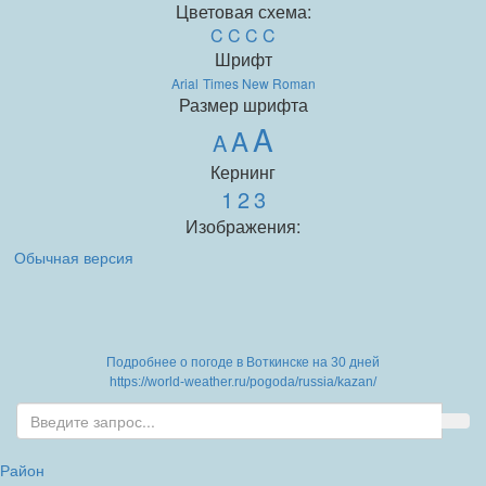
Цветовая схема:
C
C
C
C
Шрифт
Arial
Times New Roman
Размер шрифта
A
A
A
Кернинг
1
2
3
Изображения:
Обычная версия
Подробнее о погоде в Воткинске на 30 дней
https://world-weather.ru/pogoda/russia/kazan/
Район