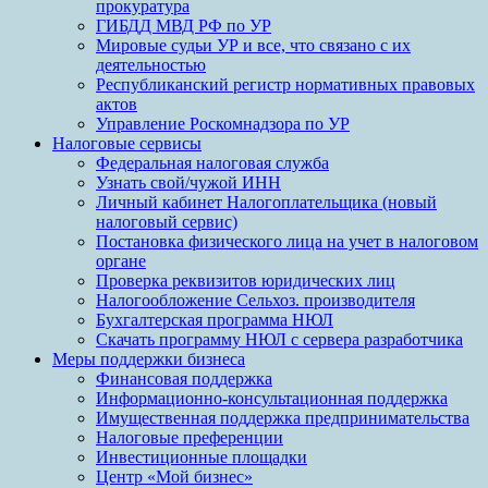
прокуратура
ГИБДД МВД РФ по УР
Мировые судьи УР и все, что связано с их
деятельностью
Республиканский регистр нормативных правовых
актов
Управление Роскомнадзора по УР
Налоговые сервисы
Федеральная налоговая служба
Узнать свой/чужой ИНН
Личный кабинет Налогоплательщика (новый
налоговый сервис)
Постановка физического лица на учет в налоговом
органе
Проверка реквизитов юридических лиц
Налогообложение Сельхоз. производителя
Бухгалтерская программа НЮЛ
Скачать программу НЮЛ с сервера разработчика
Меры поддержки бизнеса
Финансовая поддержка
Информационно-консультационная поддержка
Имущественная поддержка предпринимательства
Налоговые преференции
Инвестиционные площадки
Центр «Мой бизнес»