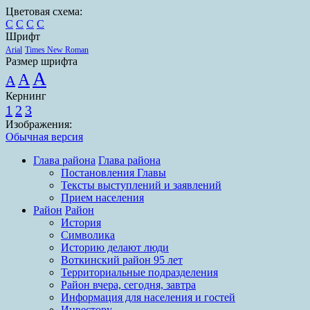
Цветовая схема:
C
C
C
C
Шрифт
Arial
Times New Roman
Размер шрифта
A
A
A
Кернинг
1
2
3
Изображения:
Обычная версия
Глава района
Глава района
Постановления Главы
Тексты выступлений и заявлений
Прием населения
Район
Район
История
Символика
Историю делают люди
Воткинский район 95 лет
Территориальные подразделения
Район вчера, сегодня, завтра
Информация для населения и гостей
Инвестору