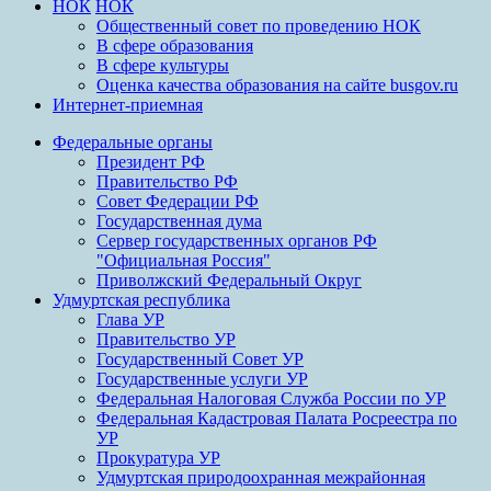
НОК
НОК
Общественный совет по проведению НОК
В сфере образования
В сфере культуры
Оценка качества образования на сайте busgov.ru
Интернет-приемная
Федеральные органы
Президент РФ
Правительство РФ
Совет Федерации РФ
Государственная дума
Сервер государственных органов РФ
"Официальная Россия"
Приволжский Федеральный Округ
Удмуртская республика
Глава УР
Правительство УР
Государственный Совет УР
Государственные услуги УР
Федеральная Налоговая Служба России по УР
Федеральная Кадастровая Палата Росреестра по
УР
Прокуратура УР
Удмуртская природоохранная межрайонная